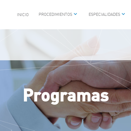
PROCEDIMIENTOS
ESPECIALIDADES
INICIO
MEDICINA DEL SUEÑO
CIRUGÍA PLÁSTICA FAC
UNIDAD DE VIDEOENDO
PEDIÁTRICA
CIRUGÍA DE BASE DE C
 DE OÍDO
MAXILOFACIAL
GÍA
REHABILITACIÓN AUDIT
ARINGOLOGÍA PEDIÁTRICA
ALTERACIONES DE LA 
Programas