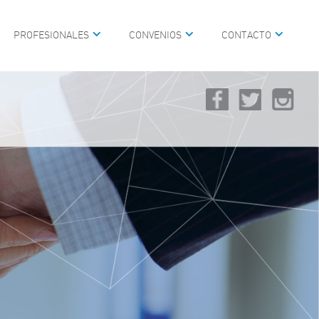
PROFESIONALES
CONVENIOS
CONTACTO
IAL
SCOPIA
RÁNEO, CABEZA, CUELLO Y
IVA
VOZ, HABLA Y LENGUAJE