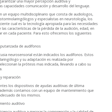
garantizar una mayor percepción auditiva y
 capacidades comunicación y desarrollo del lenguaje.
n un equipo multidisciplinario que consta de audiologos,
torrinolaringólogos y especialistas en neurotología, los
ciente cual es la tecnología apropiada para las necesidades
las características de la pérdida de la audición, edad, en
ar en cada paciente. Para esto ofrecemos los siguientes
putarizada de audífonos
usia neurosensorial están indicados los audífonos. Estos
olaringólogo y su adaptación es realizada por
seleccionan la prótesis mas indicada, llevando a cabo su
a.
y reparación
tes los dispositivos de ayudas auditivas de última
d, además contamos con un equipo de mantenimiento que
 adecuado de los mismos.
miento auditivo
ciencia auditiva a mejorar la comprensión y la calidad de