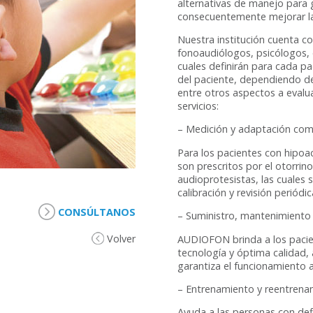
alternativas de manejo para 
consecuentemente mejorar las
Nuestra institución cuenta co
fonoaudiólogos, psicólogos, o
cuales definirán para cada pa
del paciente, dependiendo de 
entre otros aspectos a evalu
servicios:
– Medición y adaptación com
Para los pacientes con hipoac
son prescritos por el otorrin
audioprotesistas, las cuales 
calibración y revisión periódic
CONSÚLTANOS
– Suministro, mantenimiento 
Volver
AUDIOFON brinda a los pacien
tecnología y óptima calida
garantiza el funcionamiento
– Entrenamiento y reentrena
Ayuda a las personas con defi