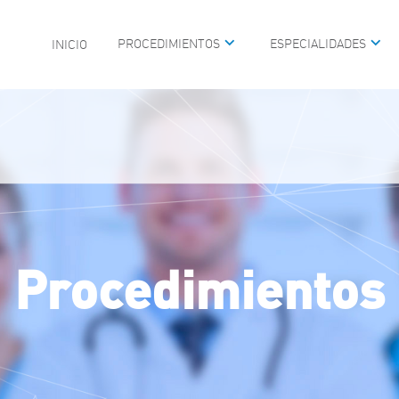
PROCEDIMIENTOS
ESPECIALIDADES
INICIO
MEDICINA DEL SUEÑO
CIRUGÍA PLÁSTICA FAC
UNIDAD DE VIDEOENDO
PEDIÁTRICA
CIRUGÍA DE BASE DE C
 DE OÍDO
MAXILOFACIAL
GÍA
REHABILITACIÓN AUDIT
ARINGOLOGÍA PEDIÁTRICA
ALTERACIONES DE LA 
Procedimientos