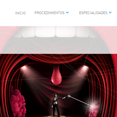
PROCEDIMIENTOS
ESPECIALIDADES
INICIO
MEDICINA DEL SUEÑO
CIRUGÍA PLÁSTICA FAC
UNIDAD DE VIDEOENDO
PEDIÁTRICA
CIRUGÍA DE BASE DE C
 DE OÍDO
MAXILOFACIAL
GÍA
REHABILITACIÓN AUDIT
ARINGOLOGÍA PEDIÁTRICA
ALTERACIONES DE LA 