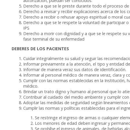
autorización, puedan ser conocidos.
Derecho a que se le preste durante todo el proceso de 
Derecho a revisar y recibir explicaciones acerca de los c
Derecho a recibir o rehusar apoyo espiritual o moral cua
Derecho a que se le respete la voluntad de participar o 
IPS
Derecho a morir con dignidad y a que se le respete su v
fase terminal de su enfermedad
DEBERES DE LOS PACIENTES
Cuidar integralmente su salud y seguir las recomendaci
Informar previamente a la atención, el tipo y entidad de
Informar de manera veraz sus datos de identificación.
Informar al personal médico de manera veraz, clara y c
Cumplir con las normas establecidas en la Institución,
médico.
Brindar un trato digno y humano al personal que lo atie
Contribuir al cuidado del medio ambiente y cumplir con la
Adoptar las medidas de seguridad según lineamientos da
Cumplir las normas y políticas establecidas para el ingres
Se restringe el ingreso de armas o cualquier elem
Los menores de edad deben ingresar y permanec
Se prohíbe el ingreso de animales, de bebidas alco