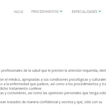
PROCEDIMIENTOS
ESPECIALIDADES
INICIO
MEDICINA DEL SUEÑO
CIRUGÍA PLÁSTICA FAC
UNIDAD DE VIDEOENDO
PEDIÁTRICA
CIRUGÍA DE BASE DE C
 DE OÍDO
MAXILOFACIAL
GÍA
REHABILITACIÓN AUDIT
ARINGOLOGÍA PEDIÁTRICA
ALTERACIONES DE LA 
 profesionales de la salud que le presten la atención requerida, den
on el médico, apropiadas a sus condiciones psicológicas y culturales
to a la enfermedad que padece, así como a los procedimientos y t
 dicho tratamiento conlleve.
ias y costumbres, así como las opiniones personales que tenga sobr
 sean tratados de manera confidencial y secreta y que, sólo con su