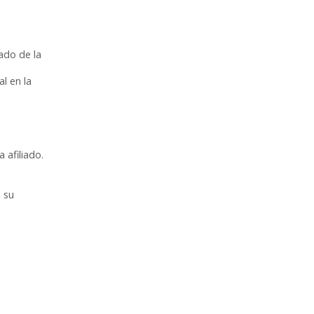
cado de la
l en la
 afiliado.
 su