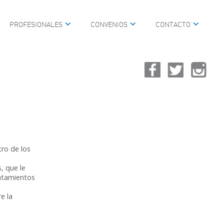
PROFESIONALES
CONVENIOS
CONTACTO
IAL
SCOPIA
RÁNEO, CABEZA, CUELLO Y
IVA
VOZ, HABLA Y LENGUAJE
tro de los
, que le
ratamientos
e la